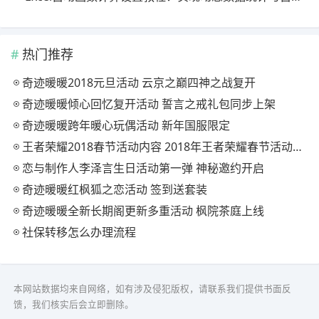
热门推荐
奇迹暖暖2018元旦活动 云京之巅四神之战复开
奇迹暖暖倾心回忆复开活动 誓言之戒礼包同步上架
奇迹暖暖跨年暖心玩偶活动 新年国服限定
王者荣耀2018春节活动内容 2018年王者荣耀春节活动大全
恋与制作人李泽言生日活动第一弹 神秘邀约开启
奇迹暖暖红枫狐之恋活动 签到送套装
奇迹暖暖全新长期阁更新多重活动 枫院茶庭上线
社保转移怎么办理流程
本网站数据均来自网络，如有涉及侵犯版权，请联系我们提供书面反
馈，我们核实后会立即删除。