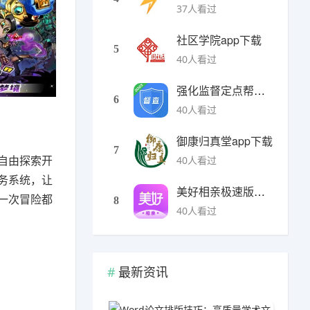
37人看过
社区学院app下载
5
40人看过
强化监督定点帮扶下载
6
40人看过
御康归真堂app下载
7
自由探索开
40人看过
务系统，让
美好相亲极速版下载
一次冒险都
8
40人看过
最新资讯
Word