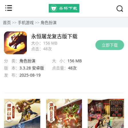
首页
>>
手机游戏
>>
角色扮演
永恒屠龙复古版下载
大小：
156 MB
立即下载
点击：
48次
分 类：
角色扮演
大 小：
156 MB
版 本：
3.3.28 安卓版
点击量：
48次
发 布：
2025-08-19