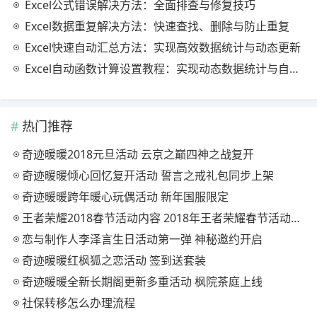
Excel公式错误解决方法：全面排查与修复技巧
Excel数据重复解决方法：快速查找、删除与防止重复
Excel快速自动汇总方法：实现高效数据统计与动态更新
Excel自动函数计算设置教程：实现动态数据统计与自动更新
热门推荐
奇迹暖暖2018元旦活动 云京之巅四神之战复开
奇迹暖暖倾心回忆复开活动 誓言之戒礼包同步上架
奇迹暖暖跨年暖心玩偶活动 新年国服限定
王者荣耀2018春节活动内容 2018年王者荣耀春节活动大全
恋与制作人李泽言生日活动第一弹 神秘邀约开启
奇迹暖暖红枫狐之恋活动 签到送套装
奇迹暖暖全新长期阁更新多重活动 枫院茶庭上线
社保转移怎么办理流程