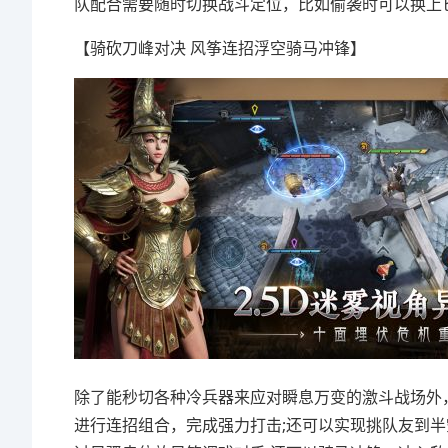
队配合需要随时切换战斗定位，比如偷袭时可以换上
【骑砍刀峰对决 风筝连招浮空骑马冲锋】
除了能秒切各种冷兵器来应对瞬息万变的激斗战场外
进行连招组合，完成强力打击;还可以实现挑队友到