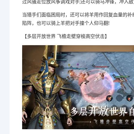
过风骚走位放风筝调戏对手;还可以骑马冲锋，冲入
当猎手们面临困局时，还可以将羊用作回复血量的补
陷阵，也可以骑上羊把对手撞个人仰马翻!
【多层开放世界 飞檐走壁穿梭高空伏击】