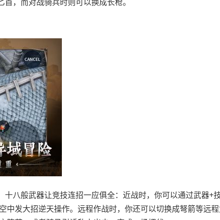
匕首，而对战骑兵时则可以换成长枪。
，十八般武器让竞技连招一应俱全：近战时，你可以通过武器+技
半空中发大招逆天操作。远程作战时，你还可以切换成弩箭等远程