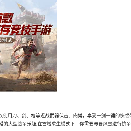
以使用刀、剑、枪等近战武器伏击、肉搏，享受一剑一锤的快感
城占塔的大型战争乐趣;在雪域求生模式下，你需要与暴风雪进行抗