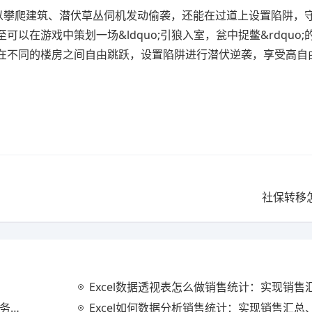
可以攀爬建筑、潜伏草丛伺机发动偷袭，还能在过道上设置陷阱，
在游戏中策划一场&ldquo;引狼入室，瓮中捉鳖&rdquo;
在不同的楼房之间自由跳跃，设置陷阱进行潜伏逆袭，享受高自
社保转移
Excel数据透视表怎么做销售统计：实现销售汇总、分
分析
Excel如何数据分析销售统计：实现销售汇总、趋势分