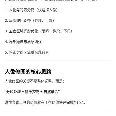
人物与背景分离（快速抠人像）
局部肤色调整（脸部、手部）
五官区域光影优化（眼睛、鼻梁、下巴）
局部磨皮与质感增强
修饰穿帮区域或杂乱背景
人像修图的核心思路
人像修图的关键不是整体调整，而是：
“分区处理 + 精细控制 + 自然融合”
磁性套索工具的价值就在于帮助你快速完成“分区”。