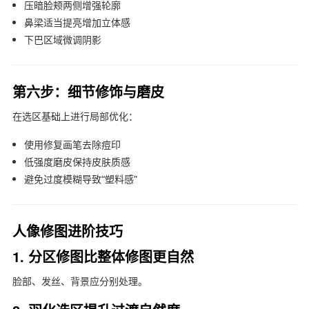
压暗脸颊两侧增强轮廓
鼻梁适当提亮增加立体感
下巴区域微调阴影
第六步：细节修饰与磨皮
在选区基础上进行局部优化：
使用修复画笔去除痘印
低强度磨皮保持皮肤质感
避免过度模糊导致“塑料感”
人像修图进阶技巧
1. 分区修图比整体修图更自然
脸部、发丝、背景应分别处理。