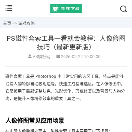
首页
>>
游戏攻略
PS磁性套索工具一看就会教程：人像修图
技巧（最新更新版）
AB模板网
2026-05-22 10:00:00
磁性套索工具是 Photoshop 中非常实用的选区工具，特点是能够
沿着人物轮廓自动吸附边缘，快速生成精准选区。在人像修图中，
它常被用于局部调整肤色、光影优化、瑕疵修复以及背景与人物分
离，是提升人像精修效率的重要工具之一。
人像修图常见应用场景
在实际人像后期处理中，磁性套索工具主要用于以下场景：