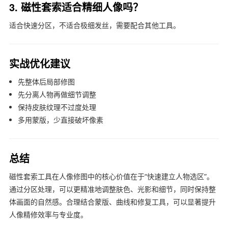
3. 磁性套索适合精细人像吗？
适合快速分区，不适合极细发丝，需要配合其他工具。
实战优化建议
先整体后局部修图
先分离人物再做细节调整
保持皮肤纹理不过度处理
多用蒙版，少直接破坏像素
总结
磁性套索工具在人像修图中的核心价值在于“快速建立人物选区”。
通过分区处理，可以更精准地调整肤色、光影和细节，同时保持整
体画面的自然感。合理结合蒙版、曲线和修复工具，可以显著提升
人像精修效率与专业度。