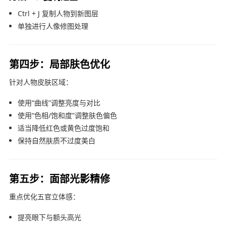
Ctrl + J 复制人物到新图层
单独进行人像修图处理
第四步：局部肤色优化
针对人物皮肤区域：
使用“曲线”调整亮度与对比
使用“色相/饱和度”调整肤色偏色
适当降低红色或黄色过度饱和
保持自然肤质不过度美白
第五步：面部光影精修
重点优化五官立体感：
提亮眼下与额头高光