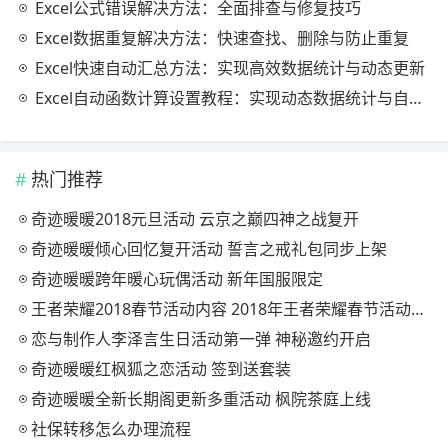
Excel公式错误解决方法：全面排查与修复技巧
Excel数据重复解决方法：快速查找、删除与防止重复
Excel快速自动汇总方法：实现高效数据统计与动态更新
Excel自动函数计算设置教程：实现动态数据统计与自动更新
热门推荐
奇迹暖暖2018元旦活动 云京之巅四神之战复开
奇迹暖暖倾心回忆复开活动 誓言之戒礼包同步上架
奇迹暖暖跨年暖心玩偶活动 新年国服限定
王者荣耀2018春节活动内容 2018年王者荣耀春节活动大全
恋与制作人李泽言生日活动第一弹 神秘邀约开启
奇迹暖暖红枫狐之恋活动 签到送套装
奇迹暖暖全新长期阁更新多重活动 枫院茶庭上线
社保转移怎么办理流程