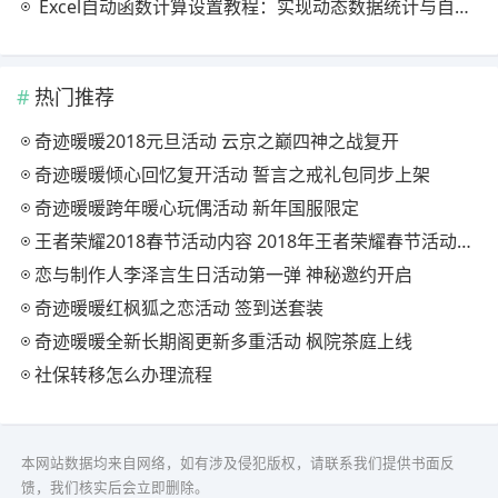
Excel自动函数计算设置教程：实现动态数据统计与自动更新
热门推荐
奇迹暖暖2018元旦活动 云京之巅四神之战复开
奇迹暖暖倾心回忆复开活动 誓言之戒礼包同步上架
奇迹暖暖跨年暖心玩偶活动 新年国服限定
王者荣耀2018春节活动内容 2018年王者荣耀春节活动大全
恋与制作人李泽言生日活动第一弹 神秘邀约开启
奇迹暖暖红枫狐之恋活动 签到送套装
奇迹暖暖全新长期阁更新多重活动 枫院茶庭上线
社保转移怎么办理流程
本网站数据均来自网络，如有涉及侵犯版权，请联系我们提供书面反
馈，我们核实后会立即删除。