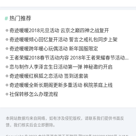
热门推荐
奇迹暖暖2018元旦活动 云京之巅四神之战复开
奇迹暖暖倾心回忆复开活动 誓言之戒礼包同步上架
奇迹暖暖跨年暖心玩偶活动 新年国服限定
王者荣耀2018春节活动内容 2018年王者荣耀春节活动大全
恋与制作人李泽言生日活动第一弹 神秘邀约开启
奇迹暖暖红枫狐之恋活动 签到送套装
奇迹暖暖全新长期阁更新多重活动 枫院茶庭上线
社保转移怎么办理流程
本网站数据均来自网络，如有涉及侵犯版权，请联系我们提供书面反
馈，我们核实后会立即删除。