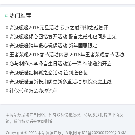
热门推荐
奇迹暖暖2018元旦活动 云京之巅四神之战复开
奇迹暖暖倾心回忆复开活动 誓言之戒礼包同步上架
奇迹暖暖跨年暖心玩偶活动 新年国服限定
王者荣耀2018春节活动内容 2018年王者荣耀春节活动大全
恋与制作人李泽言生日活动第一弹 神秘邀约开启
奇迹暖暖红枫狐之恋活动 签到送套装
奇迹暖暖全新长期阁更新多重活动 枫院茶庭上线
社保转移怎么办理流程
本网站数据均来自网络，如有涉及侵犯版权，请联系我们提供书面反
馈，我们核实后会立即删除。
Copyright © 2023 本站资源来源于互联网
鄂ICP备2023004790号-3
XML