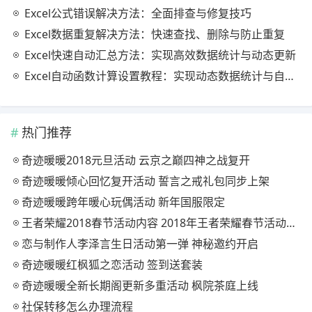
Excel公式错误解决方法：全面排查与修复技巧
Excel数据重复解决方法：快速查找、删除与防止重复
Excel快速自动汇总方法：实现高效数据统计与动态更新
Excel自动函数计算设置教程：实现动态数据统计与自动更新
热门推荐
奇迹暖暖2018元旦活动 云京之巅四神之战复开
奇迹暖暖倾心回忆复开活动 誓言之戒礼包同步上架
奇迹暖暖跨年暖心玩偶活动 新年国服限定
王者荣耀2018春节活动内容 2018年王者荣耀春节活动大全
恋与制作人李泽言生日活动第一弹 神秘邀约开启
奇迹暖暖红枫狐之恋活动 签到送套装
奇迹暖暖全新长期阁更新多重活动 枫院茶庭上线
社保转移怎么办理流程