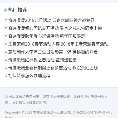
热门推荐
奇迹暖暖2018元旦活动 云京之巅四神之战复开
奇迹暖暖倾心回忆复开活动 誓言之戒礼包同步上架
奇迹暖暖跨年暖心玩偶活动 新年国服限定
王者荣耀2018春节活动内容 2018年王者荣耀春节活动大全
恋与制作人李泽言生日活动第一弹 神秘邀约开启
奇迹暖暖红枫狐之恋活动 签到送套装
奇迹暖暖全新长期阁更新多重活动 枫院茶庭上线
社保转移怎么办理流程
本网站数据均来自网络，如有涉及侵犯版权，请联系我们提供书面反
馈，我们核实后会立即删除。
Copyright © 2023 本站资源来源于互联网
鄂ICP备2023004790号-3
XML