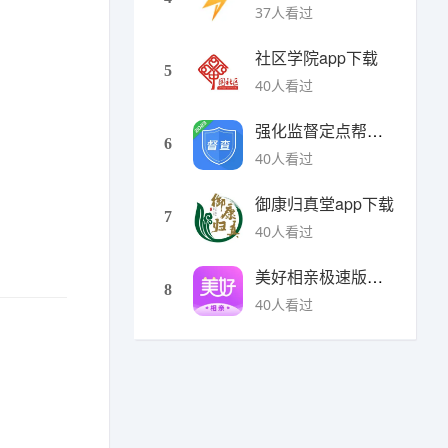
37人看过
社区学院app下载
5
40人看过
强化监督定点帮扶下载
6
40人看过
御康归真堂app下载
7
40人看过
美好相亲极速版下载
8
40人看过