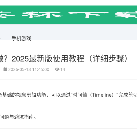
件
手机游戏
怎么做？2025最新版使用教程（详细步骤）
2026-05-13 11:45:00
14
具备基础的视频剪辑功能，可以通过“时间轴（Timeline）”完成剪
见问题与避坑指南。