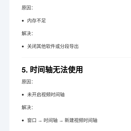
原因：
内存不足
解决：
关闭其他软件或分段导出
5. 时间轴无法使用
原因：
未开启视频时间轴
解决：
窗口 → 时间轴 → 新建视频时间轴