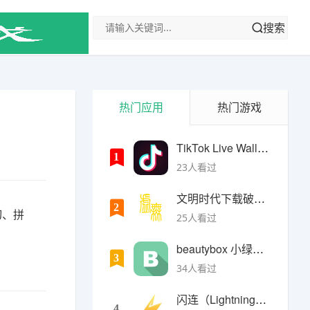
搜索
热门应用
热门游戏
TikTok Live Wallpaper
1
23人看过
文明时代下载破解版无限金币最新版
2
切、拼
25人看过
beautybox 小绿盒正版最新免费下载
3
34人看过
闪连（LightningX）加速器app
4