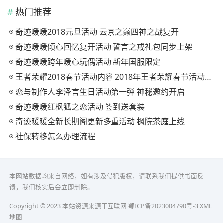
热门推荐
奇迹暖暖2018元旦活动 云京之巅四神之战复开
奇迹暖暖倾心回忆复开活动 誓言之戒礼包同步上架
奇迹暖暖跨年暖心玩偶活动 新年国服限定
王者荣耀2018春节活动内容 2018年王者荣耀春节活动大全
恋与制作人李泽言生日活动第一弹 神秘邀约开启
奇迹暖暖红枫狐之恋活动 签到送套装
奇迹暖暖全新长期阁更新多重活动 枫院茶庭上线
社保转移怎么办理流程
本网站数据均来自网络，如有涉及侵犯版权，请联系我们提供书面反
馈，我们核实后会立即删除。
Copyright © 2023 本站资源来源于互联网
鄂ICP备2023004790号-3
XML
地图