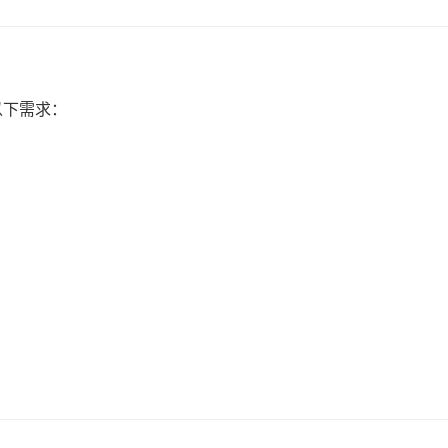
以下需求：