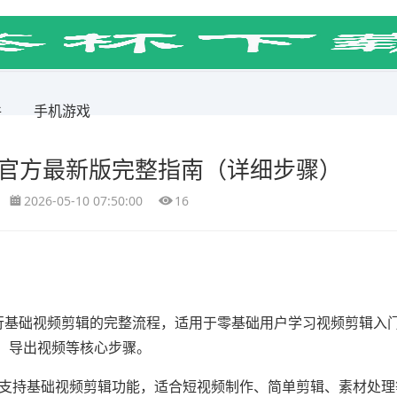
件
手机游戏
？官方最新版完整指南（详细步骤）
2026-05-10 07:50:00
16
）中进行基础视频剪辑的完整流程，适用于零基础用户学习视频剪辑入
、导出视频等核心步骤。
版中也支持基础视频剪辑功能，适合短视频制作、简单剪辑、素材处