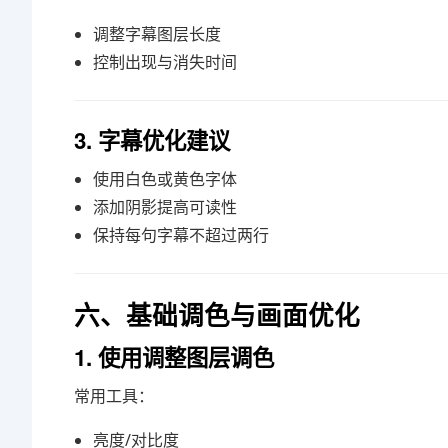
调整字幕图层长度
控制出现与消失时间
3. 字幕优化建议
使用白色或黄色字体
添加阴影提高可读性
保持每句字幕不超过两行
六、基础调色与画面优化
1. 使用调整图层调色
常用工具：
亮度/对比度