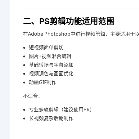
二、PS剪辑功能适用范围
在
Adobe Photoshop
中进行视频剪辑，主要适用于
短视频简单剪切
图片+视频混合编辑
基础转场与字幕添加
视频调色与画面优化
动画GIF制作
不适合：
专业多轨剪辑（建议使用PR）
长视频复杂后期制作