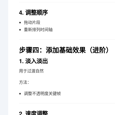
4. 调整顺序
拖动片段
重新排列时间轴
步骤四：添加基础效果（进阶）
1. 淡入淡出
用于过渡自然
方法：
调整不透明度关键帧
2. 速度调整