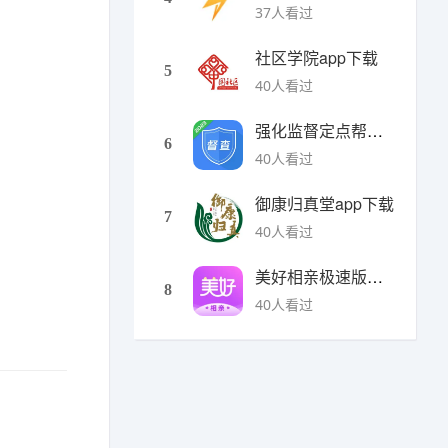
37人看过
社区学院app下载
5
40人看过
强化监督定点帮扶下载
6
40人看过
御康归真堂app下载
7
40人看过
美好相亲极速版下载
8
40人看过