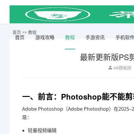
首页
>>
教程
首页
游戏攻略
教程
手游资讯
手机软
最新更新版PS
AB模板网
一、前言：Photoshop能不能
Adobe Photoshop（
Adobe Photoshop
）在202
是：
轻量视频编辑