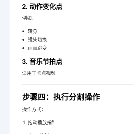
2. 动作变化点
例如：
转身
镜头切换
画面跳变
3. 音乐节拍点
适用于卡点视频
步骤四：执行分割操作
操作方式：
拖动播放指针