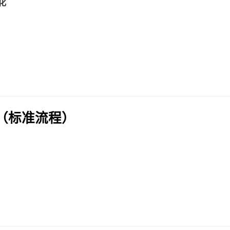
化
（标准流程）