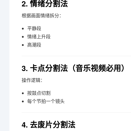
2. 情绪分割法
根据画面情绪拆分：
平静段
情绪上升段
高潮段
3. 卡点分割法（音乐视频必用）
操作逻辑：
按鼓点切割
每个节拍一个镜头
4. 去废片分割法