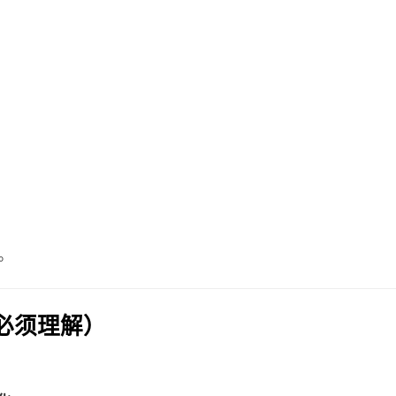
楚。
必须理解）