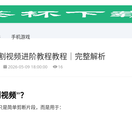
件
手机游戏
分割视频进阶教程教程｜完整解析
2026-05-09 18:00:00
16
视频”？
不只是简单剪断片段，而是用于：