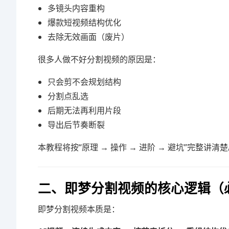
多镜头内容重构
爆款短视频结构优化
去除无效画面（废片）
很多人做不好分割视频的原因是：
只会剪不会规划结构
分割点乱选
后期无法再利用片段
导出后节奏断裂
本教程将按“原理 → 操作 → 进阶 → 避坑”完整讲清
二、即梦分割视频的核心逻辑（
即梦分割视频本质是：