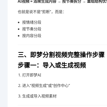
AI视频 = 连续生成内容 → 按节奏拆分 → 重组结构优
也就是说不是“剪断”，而是：
按情绪分段
按节奏分段
按内容分段
三、即梦分割视频完整操作步骤
步骤一：导入或生成视频
打开即梦AI
进入“视频生成”或“创作中心”
生成或导入视频素材