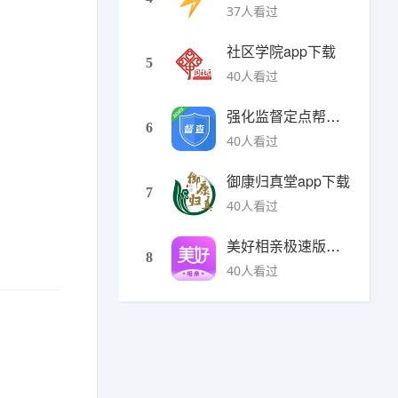
37人看过
社区学院app下载
5
40人看过
强化监督定点帮扶下载
6
40人看过
御康归真堂app下载
7
40人看过
美好相亲极速版下载
8
40人看过