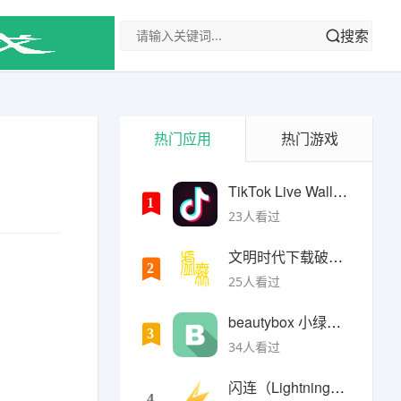
搜索
热门应用
热门游戏
TikTok Live Wallpaper
1
23人看过
文明时代下载破解版无限金币最新版
2
25人看过
beautybox 小绿盒正版最新免费下载
3
34人看过
闪连（LightningX）加速器app
4