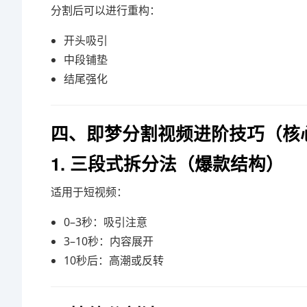
分割后可以进行重构：
开头吸引
中段铺垫
结尾强化
四、即梦分割视频进阶技巧（核
1. 三段式拆分法（爆款结构）
适用于短视频：
0–3秒：吸引注意
3–10秒：内容展开
10秒后：高潮或反转