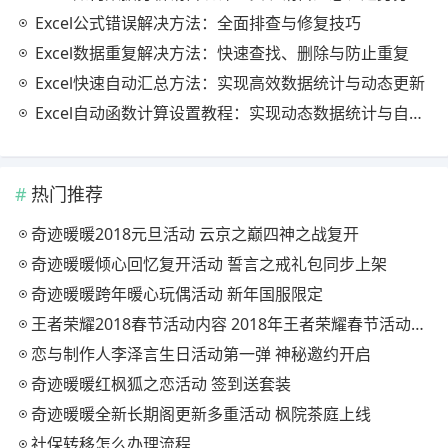
Excel公式错误解决方法：全面排查与修复技巧
Excel数据重复解决方法：快速查找、删除与防止重复
Excel快速自动汇总方法：实现高效数据统计与动态更新
Excel自动函数计算设置教程：实现动态数据统计与自动更新
热门推荐
奇迹暖暖2018元旦活动 云京之巅四神之战复开
奇迹暖暖倾心回忆复开活动 誓言之戒礼包同步上架
奇迹暖暖跨年暖心玩偶活动 新年国服限定
王者荣耀2018春节活动内容 2018年王者荣耀春节活动大全
恋与制作人李泽言生日活动第一弹 神秘邀约开启
奇迹暖暖红枫狐之恋活动 签到送套装
奇迹暖暖全新长期阁更新多重活动 枫院茶庭上线
社保转移怎么办理流程