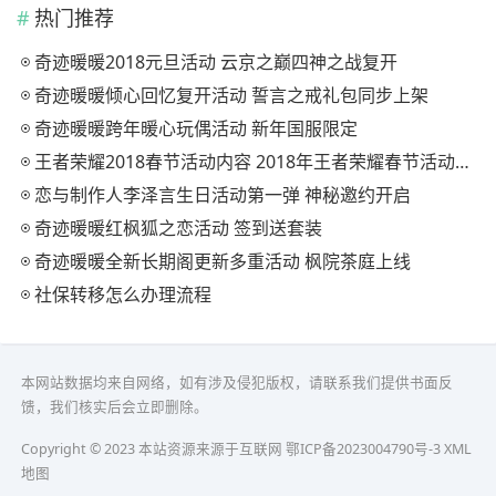
热门推荐
奇迹暖暖2018元旦活动 云京之巅四神之战复开
奇迹暖暖倾心回忆复开活动 誓言之戒礼包同步上架
奇迹暖暖跨年暖心玩偶活动 新年国服限定
王者荣耀2018春节活动内容 2018年王者荣耀春节活动大全
恋与制作人李泽言生日活动第一弹 神秘邀约开启
奇迹暖暖红枫狐之恋活动 签到送套装
奇迹暖暖全新长期阁更新多重活动 枫院茶庭上线
社保转移怎么办理流程
本网站数据均来自网络，如有涉及侵犯版权，请联系我们提供书面反
馈，我们核实后会立即删除。
Copyright © 2023 本站资源来源于互联网
鄂ICP备2023004790号-3
XML
地图