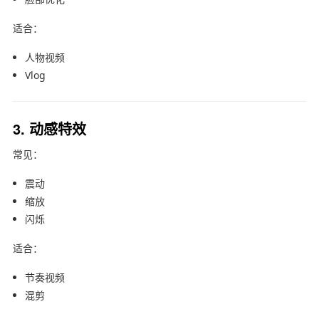
适合：
人物视频
Vlog
3. 动感特效
常见：
震动
缩放
闪烁
适合：
节奏视频
混剪