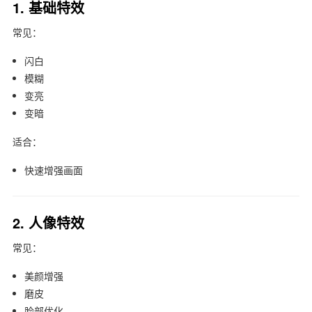
1. 基础特效
常见：
闪白
模糊
变亮
变暗
适合：
快速增强画面
2. 人像特效
常见：
美颜增强
磨皮
脸部优化