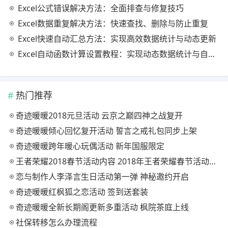
Excel公式错误解决方法：全面排查与修复技巧
Excel数据重复解决方法：快速查找、删除与防止重复
Excel快速自动汇总方法：实现高效数据统计与动态更新
Excel自动函数计算设置教程：实现动态数据统计与自动更新
热门推荐
奇迹暖暖2018元旦活动 云京之巅四神之战复开
奇迹暖暖倾心回忆复开活动 誓言之戒礼包同步上架
奇迹暖暖跨年暖心玩偶活动 新年国服限定
王者荣耀2018春节活动内容 2018年王者荣耀春节活动大全
恋与制作人李泽言生日活动第一弹 神秘邀约开启
奇迹暖暖红枫狐之恋活动 签到送套装
奇迹暖暖全新长期阁更新多重活动 枫院茶庭上线
社保转移怎么办理流程