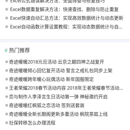
Excel公式错误解决方法：全面排查与修复技巧
Excel数据重复解决方法：快速查找、删除与防止重复
Excel快速自动汇总方法：实现高效数据统计与动态更新
Excel自动函数计算设置教程：实现动态数据统计与自动更新
热门推荐
奇迹暖暖2018元旦活动 云京之巅四神之战复开
奇迹暖暖倾心回忆复开活动 誓言之戒礼包同步上架
奇迹暖暖跨年暖心玩偶活动 新年国服限定
王者荣耀2018春节活动内容 2018年王者荣耀春节活动大全
恋与制作人李泽言生日活动第一弹 神秘邀约开启
奇迹暖暖红枫狐之恋活动 签到送套装
奇迹暖暖全新长期阁更新多重活动 枫院茶庭上线
社保转移怎么办理流程