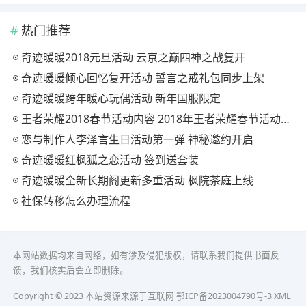
热门推荐
奇迹暖暖2018元旦活动 云京之巅四神之战复开
奇迹暖暖倾心回忆复开活动 誓言之戒礼包同步上架
奇迹暖暖跨年暖心玩偶活动 新年国服限定
王者荣耀2018春节活动内容 2018年王者荣耀春节活动大全
恋与制作人李泽言生日活动第一弹 神秘邀约开启
奇迹暖暖红枫狐之恋活动 签到送套装
奇迹暖暖全新长期阁更新多重活动 枫院茶庭上线
社保转移怎么办理流程
本网站数据均来自网络，如有涉及侵犯版权，请联系我们提供书面反
馈，我们核实后会立即删除。
Copyright © 2023 本站资源来源于互联网
鄂ICP备2023004790号-3
XML