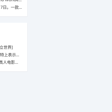
游戏，还将包含额外内容
立世界]
，他的愿望实现了。
》为何如此疯狂