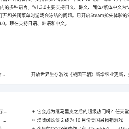
多种语言。”v1.3.0主要支持日文、韩文、简体/繁体中文为“Ac
开和关闭菜单时游戏会冻结的问题。已开启Steam抢先体验的9
至v1.3.0。现在支持日语、韩语和中文。
可以享受炼金术和冒险的热门角色扮演游戏《莱莎的炼金工房》系列的所有游戏，在 Steam 上以最低价格出售，直至 11 月 22 日。Koei Tecmo Games 秋季特卖
了。
它会成为继马里奥之后的超级热门吗？任天堂真人电影改编《塞尔达传说
热潮
漫威蜘蛛侠 2 成为 10 月份美国最畅销游戏
项
今年的GOTY候选作品有《Tearkin》、《Mario Wonder》等6部作品！“2023