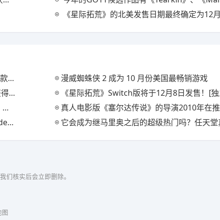
《星际拓荒》的北美发售日期最终确定为12月7日。一款重复“22分钟直到太阳系消失”的
外内容
漫威蜘蛛侠 2 成为 10 月份美国最畅销游戏
奖项
《星际拓荒》Switch版将于12月8日发售！[独
潮
真人电影版《塞尔达传说》的导演2010年在推特上表示，他想执导《塞尔达传说》。时隔13年
单公布
它会成为继马里奥之后的超级热门吗？任天堂真人电影改编《塞尔达传说
我们核实后会立即删除。
地图