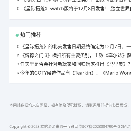
《星际拓荒》Switch版将于12月8日发售！[独立世界]
热门推荐
《星际拓荒》的北美发售日期最终确定为12月7日。一款重复“22分钟直到太阳系消失”的游戏，还将包含额
《博德之门 3》横扫所有主要类别，击败《塞尔达》获得主要游戏
任天堂是否会针对新玩家和回归玩家推出《马里奥》？继电影《超级马里奥》大获成功后，高瞻远瞩地发起游戏热
今年的GOTY候选作品有《Tearkin》、《Mario Wonder》等6部作品！“2023 年游戏奖”提名名
本网站数据均来自网络，如有涉及侵犯版权，请联系我们提供书面反馈，
Copyright © 2023 本站资源来源于互联网
鄂ICP备2023004790号-3
XML