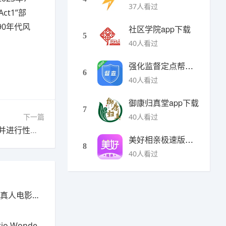
37人看过
t1”部
0年代风
社区学院app下载
5
40人看过
强化监督定点帮扶下载
6
40人看过
御康归真堂app下载
7
下一篇
40人看过
开放世界生存游戏《战国王朝》新增农业更新，并进行性能优化
美好相亲极速版下载
8
40人看过
》为何如此疯狂
 年游戏奖”提名名单公布