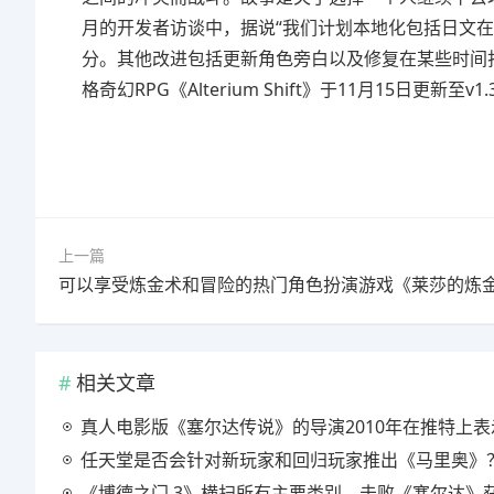
月的开发者访谈中，据说“我们计划本地化包括日文在内的
分。其他改进包括更新角色旁白以及修复在某些时间打
格奇幻RPG《Alterium Shift》于11月15日更新
上一篇
相关文章
真人电影版《塞尔达传说》的导演2010年在推特上表示，他想执导《塞尔达传说》。时隔13年，他的愿望实现
任天堂是否会针对新玩家和回归玩家推出《马里奥》？继电影《超级马里奥》大获成功后，高瞻远瞩地发起游戏
《博德之门 3》横扫所有主要类别，击败《塞尔达》获得主要游戏奖