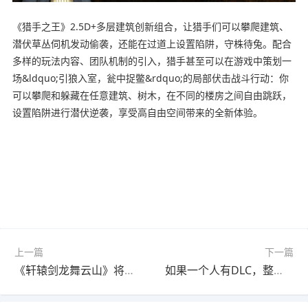
《猎手之王》2.5D+多层建筑创新组合，让猎手们可以攀爬建筑、
潜伏草丛伺机发动偷袭，还能在过道上设置陷阱，守株待兔。配合
多样的玩法内容、团队机制的引入，猎手甚至可以在游戏中策划一
场&ldquo;引狼入室，瓮中捉鳖&rdquo;的局部伏击战斗行动：你
可以攀爬和躲藏在任意建筑、树木，在不同的楼房之间自由跳跃，
设置陷阱进行潜伏逆袭，享受高自由空间带来的全新体验。
上一篇
下一篇
《轩辕剑龙舞云山》将于10月25日全平台开启公测！
如果一个人有DLC，整个团队都可以玩！《遗迹 II》第 1 个 DLC“觉醒之王”发布 - 主游戏 Steam 版折扣 30%