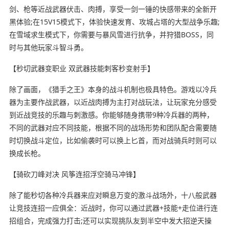
剑、枪等近战武器伏击、肉搏，享受一剑一锤的快感带来的全新开
黑体验;在15V15模式下，体验快速发育、攻城占塔的大型战争乐趣;
在雪域求生模式下，你需要与暴风雪进行抗争，并狩猎BOSS，同
时与其他玩家斗智斗勇。
【秒切武器变职业 双武器技能刺客秒变射手】
除了画面，《猎手之王》本身的战斗机制也极具特色。游戏以冷兵
器为主要作战武器，以近战肉搏为主打对战玩法，让玩家充分感受
到近战竞技的乐趣与刺激感。你能够随身携带9种冷兵器的两种，
不同的武器对应不同技能，根据不同的战场形势和团队配合需要随
时切换战斗定位，比如偷袭时可以换上匕首，而对战骑兵时则可以
换成长枪。
【骑砍刀峰对决 风筝连招浮空骑马冲锋】
除了能秒切各种冷兵器来应对瞬息万变的激斗战场外，十八般武器
让竞技连招一应俱全：近战时，你可以通过武器+技能+走位进行连
招组合，完成强力打击;还可以实现挑队友到半空中发大招逆天操