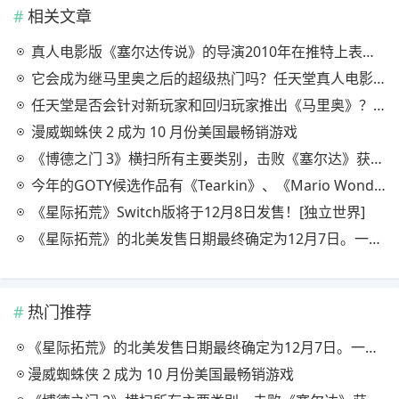
相关文章
真人电影版《塞尔达传说》的导演2010年在推特上表示，他想执导《塞尔达传说》。时隔13年，他的愿望实现了。
它会成为继马里奥之后的超级热门吗？任天堂真人电影改编《塞尔达传说》为何如此疯狂
任天堂是否会针对新玩家和回归玩家推出《马里奥》？继电影《超级马里奥》大获成功后，高瞻远瞩地发起游戏热潮
漫威蜘蛛侠 2 成为 10 月份美国最畅销游戏
《博德之门 3》横扫所有主要类别，击败《塞尔达》获得主要游戏奖项
今年的GOTY候选作品有《Tearkin》、《Mario Wonder》等6部作品！“2023 年游戏奖”提名名单公布
《星际拓荒》Switch版将于12月8日发售！[独立世界]
《星际拓荒》的北美发售日期最终确定为12月7日。一款重复“22分钟直到太阳系消失”的游戏，还将包含额外内容
热门推荐
《星际拓荒》的北美发售日期最终确定为12月7日。一款重复“22分钟直到太阳系消失”的游戏，还将包含额外内容
漫威蜘蛛侠 2 成为 10 月份美国最畅销游戏