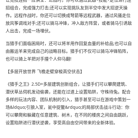
招组合，完成强力打击;还可以实现挑队友到半空中发大招逆天操
作。远程作战时，你还可以切换成弩箭等远程武器，通过风骚走位
放风筝调戏对手;还可以骑马冲锋，冲入敌方阵营，或者骑马引诱敌
人出击，完成一场埋伏。
当猎手们面临困局时，还可以将羊用作回复血量的补给品;也可以自
由搬运羊来完成自己的战略目标。猎手们不仅可以骑马冲锋陷阵，
也可以骑上羊把对手撞个人仰马翻!
【多层开放世界 飞檐走壁穿梭高空伏击】
《猎手之王》2.5D+多层建筑创新组合，让猎手们可以攀爬建筑、
潜伏草丛伺机发动偷袭，还能在过道上设置陷阱，守株待兔。配合
多样的玩法内容、团队机制的引入，猎手甚至可以在游戏中策划一
场&ldquo;引狼入室，瓮中捉鳖&rdquo;的局部伏击战斗行动：你
可以攀爬和躲藏在任意建筑、树木，在不同的楼房之间自由跳跃，
设置陷阱进行潜伏逆袭，享受高自由空间带来的全新体验。