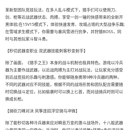
革新型团队竞技玩法，在多人乱斗模式下，猎手们可以使用刀、
剑、枪等近战武器伏击、肉搏，享受一剑一锤的快感带来的全新开
黑体验;在15V15模式下，体验快速发育、攻城占塔的大型战争乐趣;
在雪域求生模式下，你需要与暴风雪进行抗争，并狩猎BOSS，同
时与其他玩家斗智斗勇。
【秒切武器变职业 双武器技能刺客秒变射手】
除了画面，《猎手之王》本身的战斗机制也极具特色。游戏以冷兵
器为主要作战武器，以近战肉搏为主打对战玩法，让玩家充分感受
到近战竞技的乐趣与刺激感。你能够随身携带9种冷兵器的两种，
不同的武器对应不同技能，根据不同的战场形势和团队配合需要随
时切换战斗定位，比如偷袭时可以换上匕首，而对战骑兵时则可以
换成长枪。
【骑砍刀峰对决 风筝连招浮空骑马冲锋】
除了能秒切各种冷兵器来应对瞬息万变的激斗战场外，十八般武器
让竞技连招一应俱全：近战时，你可以通过武器+技能+走位进行连