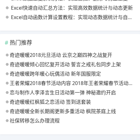
Excel快速自动汇总方法：实现高效数据统计与动态更新
Excel自动函数计算设置教程：实现动态数据统计与自动更新
热门推荐
奇迹暖暖2018元旦活动 云京之巅四神之战复开
奇迹暖暖倾心回忆复开活动 誓言之戒礼包同步上架
奇迹暖暖跨年暖心玩偶活动 新年国服限定
王者荣耀2018春节活动内容 2018年王者荣耀春节活动大全
恋与制作人李泽言生日活动第一弹 神秘邀约开启
奇迹暖暖红枫狐之恋活动 签到送套装
奇迹暖暖全新长期阁更新多重活动 枫院茶庭上线
社保转移怎么办理流程