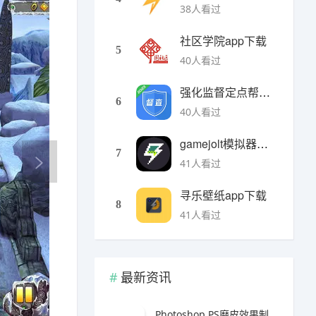
38人看过
社区学院app下载
5
40人看过
强化监督定点帮扶下载
6
40人看过
gamejolt模拟器下载
7
41人看过
寻乐壁纸app下载
8
41人看过
最新资讯
Photoshop PS磨皮效果制作教程（人像修图与电商美化实战指南）