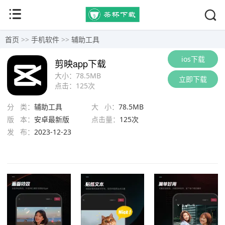
首页
>>
手机软件
>>
辅助工具
ios下载
剪映app下载
大小：
78.5MB
立即下载
点击：
125次
分 类：
辅助工具
大 小：
78.5MB
版 本：
安卓最新版
点击量：
125次
发 布：
2023-12-23