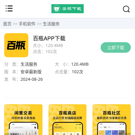
首页
>>
手机软件
>>
生活服务
百瓶APP下载
大小：
120.4MB
立即下载
点击：
102次
分 类：
生活服务
大 小：
120.4MB
版 本：
安卓最新版
点击量：
102次
发 布：
2024-08-26