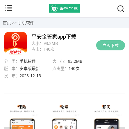
首页
>>
手机软件
平安金管家app下载
大小：
93.2MB
立即下载
点击：
140次
分 类：
手机软件
大 小：
93.2MB
版 本：
安卓版最新
点击量：
140次
发 布：
2023-12-15