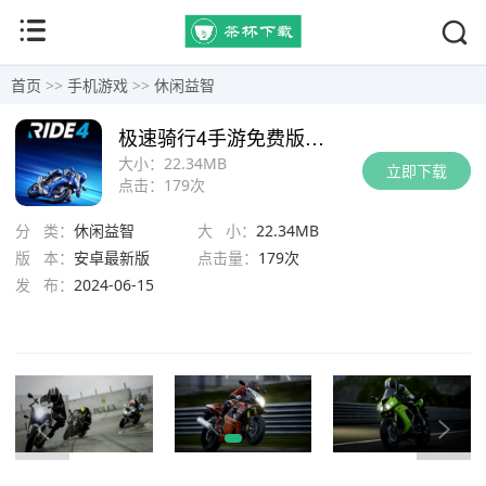
首页
>>
手机游戏
>>
休闲益智
极速骑行4手游免费版app下载
大小：
22.34MB
立即下载
点击：
179次
分 类：
休闲益智
大 小：
22.34MB
版 本：
安卓最新版
点击量：
179次
发 布：
2024-06-15