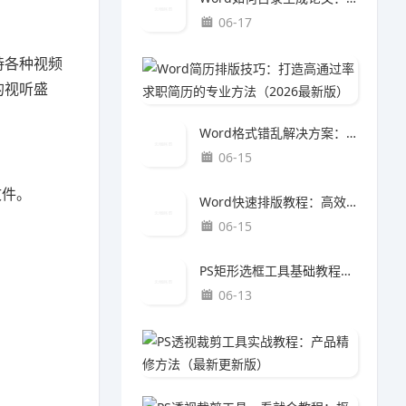
06-17
持各种视频
Word
的视听盛
06-1
Word格式错乱解决方案：一键恢复规范排版的完整修复指南
06-15
文件。
Word快速排版教程：高效整理文档结构的完整方法
06-15
PS矩形选框工具基础教程：产品精修方法（最新更新版）
06-13
PS透
06-0
PS透