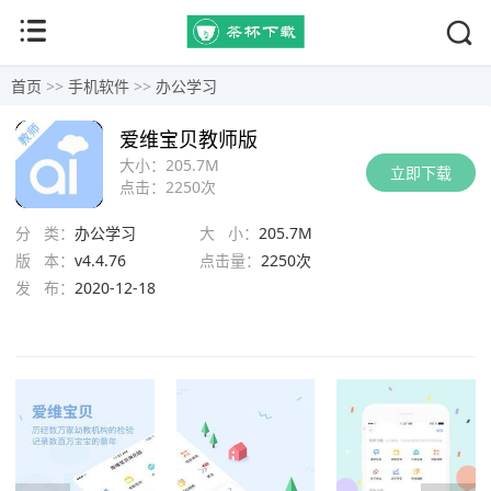
首页
>>
手机软件
>>
办公学习
爱维宝贝教师版
大小：
205.7M
立即下载
点击：
2250次
分 类：
办公学习
大 小：
205.7M
版 本：
v4.4.76
点击量：
2250次
发 布：
2020-12-18