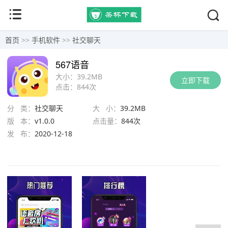
首页
>>
手机软件
>>
社交聊天
567语音
大小：
39.2MB
立即下载
点击：
844次
分 类：
社交聊天
大 小：
39.2MB
版 本：
v1.0.0
点击量：
844次
发 布：
2020-12-18