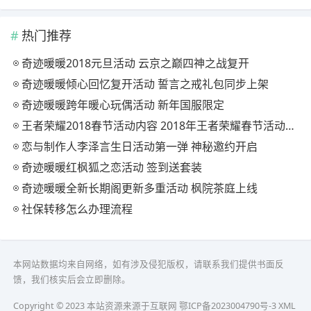
热门推荐
奇迹暖暖2018元旦活动 云京之巅四神之战复开
奇迹暖暖倾心回忆复开活动 誓言之戒礼包同步上架
奇迹暖暖跨年暖心玩偶活动 新年国服限定
王者荣耀2018春节活动内容 2018年王者荣耀春节活动大全
恋与制作人李泽言生日活动第一弹 神秘邀约开启
奇迹暖暖红枫狐之恋活动 签到送套装
奇迹暖暖全新长期阁更新多重活动 枫院茶庭上线
社保转移怎么办理流程
本网站数据均来自网络，如有涉及侵犯版权，请联系我们提供书面反
馈，我们核实后会立即删除。
Copyright © 2023 本站资源来源于互联网
鄂ICP备2023004790号-3
XML