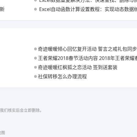
Excel数据重复解决方法：快速查找、删除与
更新
Excel自动函数计算设置教程：实现动态数据统
奇迹暖暖倾心回忆复开活动 誓言之戒礼包同
王者荣耀2018春节活动内容 2018年王者荣
奇迹暖暖红枫狐之恋活动 签到送套装
社保转移怎么办理流程
我们核实后会立即删除。
地图