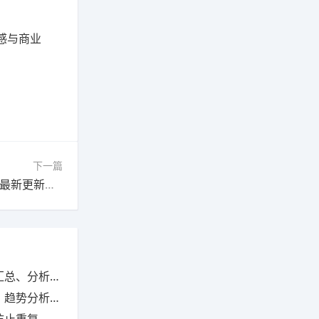
感与商业
下一篇
PS透视裁剪工具问题解决教程：产品精修方法（最新更新版）
析与动态监控
析与业绩优化