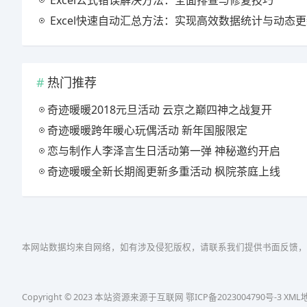
Excel公式错误解决方法：全面排查与修复技巧
Excel快速自动汇总方法：实现高效数据统计与动态
热门推荐
奇迹暖暖2018元旦活动 云京之巅四神之战复开
奇迹暖暖跨年暖心玩偶活动 新年国服限定
恋与制作人李泽言生日活动第一弹 神秘邀约开启
奇迹暖暖全新长期阁更新多重活动 枫院茶庭上线
本网站数据均来自网络，如有涉及侵犯版权，请联系我们提供书面反馈，
Copyright © 2023 本站资源来源于互联网
鄂ICP备2023004790号-3
XML