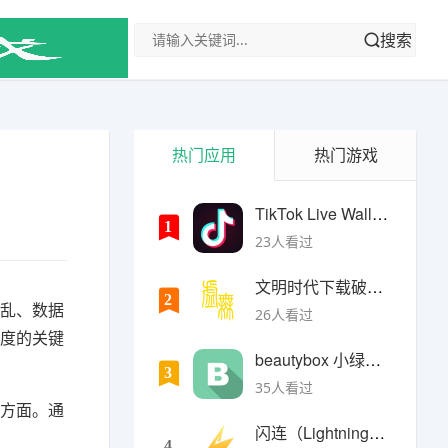
搜索
热门应用
热门游戏
TikTok Live Wallpaper
1
23人看过
文明时代下载破解版无限金币最新版
2
混乱、数据
26人看过
业度的关键
beautybox 小绿盒正版最新免费下载
3
35人看过
个方面。通
闪连（LightningX）加速器app
4