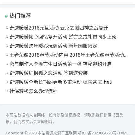
热门推荐
奇迹暖暖2018元旦活动 云京之巅四神之战复开
奇迹暖暖倾心回忆复开活动 誓言之戒礼包同步上架
奇迹暖暖跨年暖心玩偶活动 新年国服限定
王者荣耀2018春节活动内容 2018年王者荣耀春节活动大全
恋与制作人李泽言生日活动第一弹 神秘邀约开启
奇迹暖暖红枫狐之恋活动 签到送套装
奇迹暖暖全新长期阁更新多重活动 枫院茶庭上线
社保转移怎么办理流程
本网站数据均来自网络，如有涉及侵犯版权，请联系我们提供书面反
馈，我们核实后会立即删除。
Copyright © 2023 本站资源来源于互联网
鄂ICP备2023004790号-3
XML