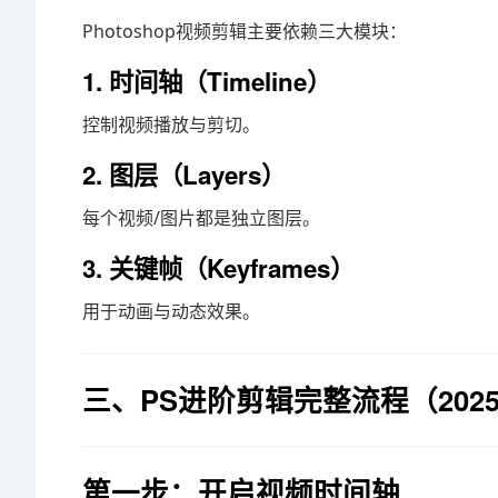
Photoshop视频剪辑主要依赖三大模块：
1. 时间轴（Timeline）
控制视频播放与剪切。
2. 图层（Layers）
每个视频/图片都是独立图层。
3. 关键帧（Keyframes）
用于动画与动态效果。
三、PS进阶剪辑完整流程（202
第一步：开启视频时间轴