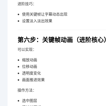
进阶技巧：
使用关键帧让字幕动态出现
设置淡入淡出效果
第六步：关键帧动画（进阶核心
可以实现：
缩放动画
位移动画
透明度变化
画面推进效果
操作方法：
选中图层