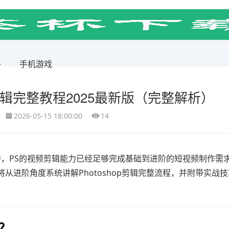
件
手机游戏
：剪辑完整教程2025最新版（完整解析）
2026-05-15 18:00:00
14
新版中，PS的视频剪辑能力已经足够完成基础到进阶的短视频制作需
从进阶角度系统讲解Photoshop剪辑完整流程，并附带实战
吗？