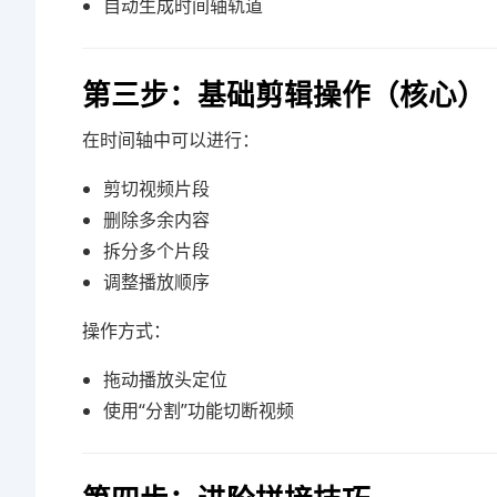
自动生成时间轴轨道
第三步：基础剪辑操作（核心）
在时间轴中可以进行：
剪切视频片段
删除多余内容
拆分多个片段
调整播放顺序
操作方式：
拖动播放头定位
使用“分割”功能切断视频