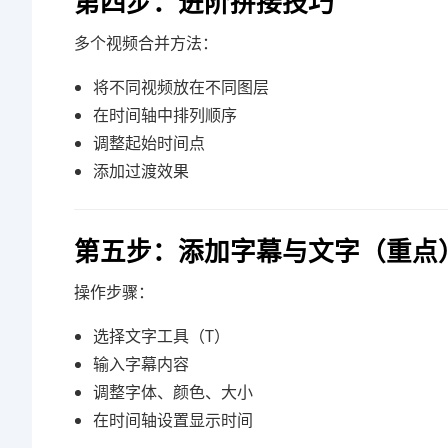
第四步：进阶拼接技巧
多个视频合并方法：
将不同视频放在不同图层
在时间轴中排列顺序
调整起始时间点
添加过渡效果
第五步：添加字幕与文字（重点
操作步骤：
选择文字工具（T）
输入字幕内容
调整字体、颜色、大小
在时间轴设置显示时间