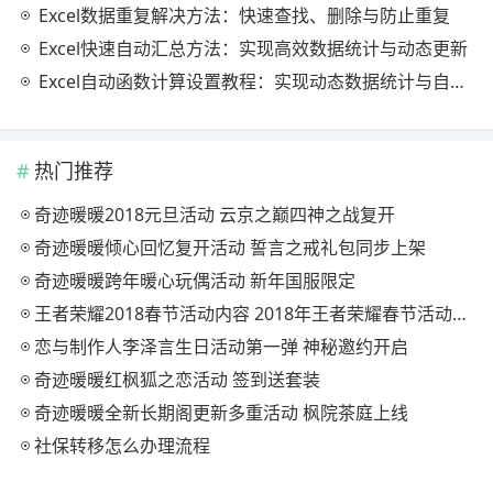
Excel数据重复解决方法：快速查找、删除与防止重复
Excel快速自动汇总方法：实现高效数据统计与动态更新
Excel自动函数计算设置教程：实现动态数据统计与自动更新
热门推荐
奇迹暖暖2018元旦活动 云京之巅四神之战复开
奇迹暖暖倾心回忆复开活动 誓言之戒礼包同步上架
奇迹暖暖跨年暖心玩偶活动 新年国服限定
王者荣耀2018春节活动内容 2018年王者荣耀春节活动大全
恋与制作人李泽言生日活动第一弹 神秘邀约开启
奇迹暖暖红枫狐之恋活动 签到送套装
奇迹暖暖全新长期阁更新多重活动 枫院茶庭上线
社保转移怎么办理流程