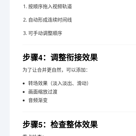
按顺序拖入视频轨道
自动形成连续时间线
可手动调整顺序
步骤4：调整衔接效果
为了让合并更自然，可以添加：
转场效果（淡入淡出、滑动）
画面缩放过渡
音频渐变
步骤5：检查整体效果