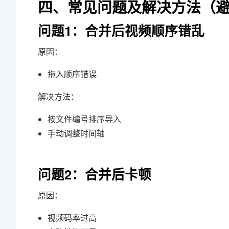
四、常见问题及解决方法（
问题1：合并后视频顺序错乱
原因：
拖入顺序错误
解决方法：
按文件编号排序导入
手动调整时间轴
问题2：合并后卡顿
原因：
视频码率过高