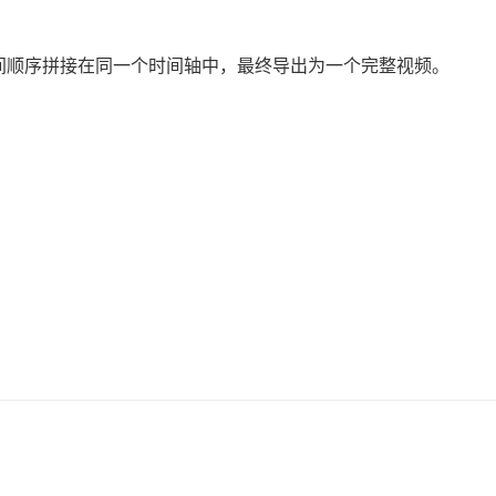
时间顺序拼接在同一个时间轴中，最终导出为一个完整视频。