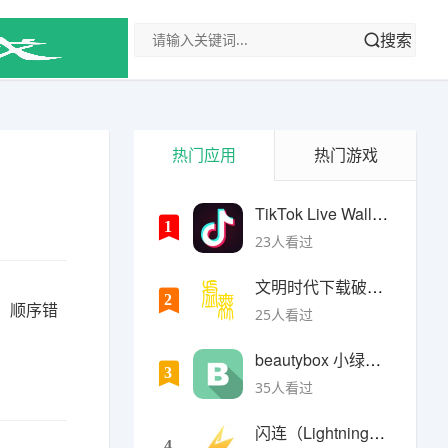
搜索
热门应用
热门游戏
TikTok Live Wallpaper
1
23人看过
文明时代下载破解版无限金币最新版
2
、顺序错
25人看过
beautybox 小绿盒正版最新免费下载
3
35人看过
闪连（LightningX）加速器app
4