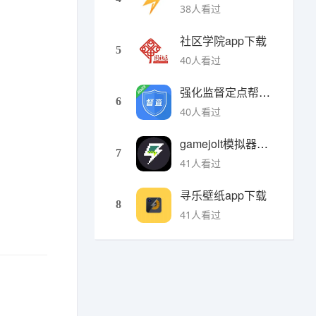
38人看过
社区学院app下载
5
40人看过
强化监督定点帮扶下载
6
40人看过
gamejolt模拟器下载
7
41人看过
寻乐壁纸app下载
8
41人看过