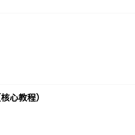
（核心教程）