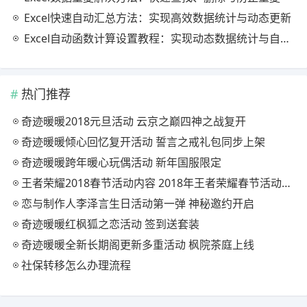
Excel快速自动汇总方法：实现高效数据统计与动态更新
Excel自动函数计算设置教程：实现动态数据统计与自动更新
热门推荐
奇迹暖暖2018元旦活动 云京之巅四神之战复开
奇迹暖暖倾心回忆复开活动 誓言之戒礼包同步上架
奇迹暖暖跨年暖心玩偶活动 新年国服限定
王者荣耀2018春节活动内容 2018年王者荣耀春节活动大全
恋与制作人李泽言生日活动第一弹 神秘邀约开启
奇迹暖暖红枫狐之恋活动 签到送套装
奇迹暖暖全新长期阁更新多重活动 枫院茶庭上线
社保转移怎么办理流程