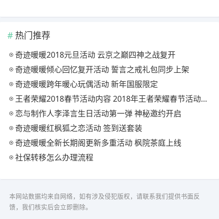
热门推荐
奇迹暖暖2018元旦活动 云京之巅四神之战复开
奇迹暖暖倾心回忆复开活动 誓言之戒礼包同步上架
奇迹暖暖跨年暖心玩偶活动 新年国服限定
王者荣耀2018春节活动内容 2018年王者荣耀春节活动大全
恋与制作人李泽言生日活动第一弹 神秘邀约开启
奇迹暖暖红枫狐之恋活动 签到送套装
奇迹暖暖全新长期阁更新多重活动 枫院茶庭上线
社保转移怎么办理流程
本网站数据均来自网络，如有涉及侵犯版权，请联系我们提供书面反
馈，我们核实后会立即删除。