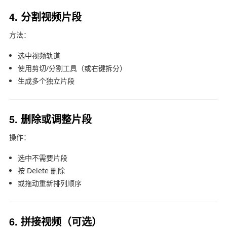
4. 分割视频片段
方法：
选中视频轨道
使用剪切/分割工具（或右键拆分）
生成多个独立片段
5. 删除或调整片段
操作：
选中不需要片段
按 Delete 删除
或拖动重新排列顺序
6. 拼接视频（可选）