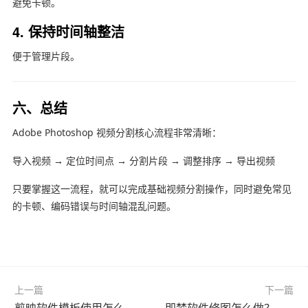
避免卡顿。
4. 保持时间轴整洁
便于管理片段。
六、总结
Adobe Photoshop
视频分割核心流程非常清晰：
导入视频 → 定位时间点 → 分割片段 → 调整排序 → 导出视频
只要掌握这一流程，就可以完成基础视频分割操作，同时避免常见
的卡顿、编码错误与时间轴混乱问题。
上一篇
下一篇
剪映软件模板使用怎么做？2025最新版进阶教程（避坑指南）
即梦软件修图怎么做？官方最新版完整指南（一看就会）