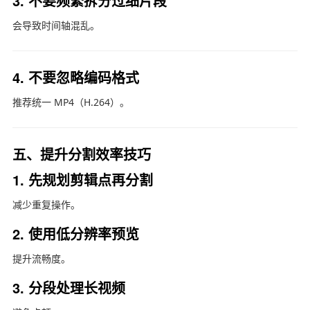
3. 不要频繁拆分过细片段
会导致时间轴混乱。
4. 不要忽略编码格式
推荐统一 MP4（H.264）。
五、提升分割效率技巧
1. 先规划剪辑点再分割
减少重复操作。
2. 使用低分辨率预览
提升流畅度。
3. 分段处理长视频