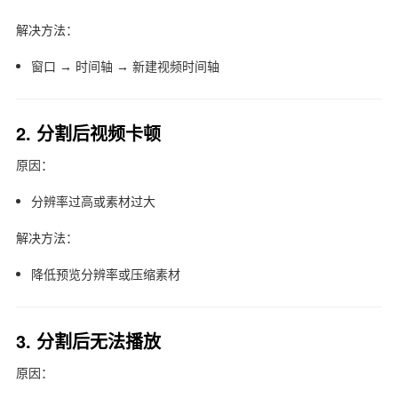
解决方法：
窗口 → 时间轴 → 新建视频时间轴
2. 分割后视频卡顿
原因：
分辨率过高或素材过大
解决方法：
降低预览分辨率或压缩素材
3. 分割后无法播放
原因：