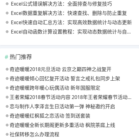
Excel公式错误解决方法：全面排查与修复技巧
Excel数据重复解决方法：快速查找、删除与防止重复
Excel快速自动汇总方法：实现高效数据统计与动态更新
Excel自动函数计算设置教程：实现动态数据统计与自动更新
热门推荐
奇迹暖暖2018元旦活动 云京之巅四神之战复开
奇迹暖暖倾心回忆复开活动 誓言之戒礼包同步上架
奇迹暖暖跨年暖心玩偶活动 新年国服限定
王者荣耀2018春节活动内容 2018年王者荣耀春节活动大全
恋与制作人李泽言生日活动第一弹 神秘邀约开启
奇迹暖暖红枫狐之恋活动 签到送套装
奇迹暖暖全新长期阁更新多重活动 枫院茶庭上线
社保转移怎么办理流程