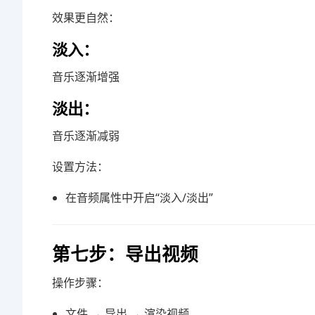
效果更自然：
淡入：
音乐逐渐增强
淡出：
音乐逐渐减弱
设置方法：
在音频属性中开启“淡入/淡出”
第七步：导出视频
操作步骤：
文件 → 导出 → 渲染视频