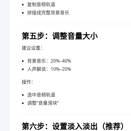
复制音频轨道
拼接成完整背景音乐
第五步：调整音量大小
建议设置：
背景音乐：20%–40%
人声解说：10%–20%
操作：
选中音频轨道
调整“音量滑块”
第六步：设置淡入淡出（推荐）