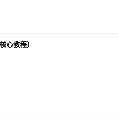
（核心教程）