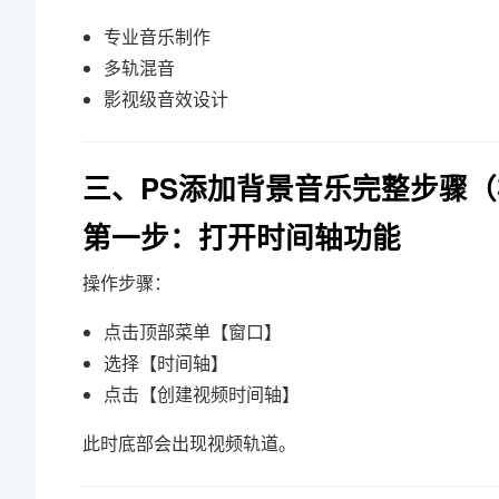
专业音乐制作
多轨混音
影视级音效设计
三、PS添加背景音乐完整步骤
第一步：打开时间轴功能
操作步骤：
点击顶部菜单【窗口】
选择【时间轴】
点击【创建视频时间轴】
此时底部会出现视频轨道。