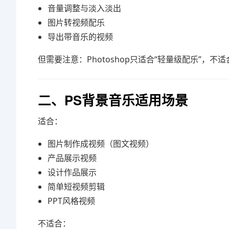
音量调整与淡入淡出
图片转视频配乐
导出带音乐的视频
但需要注意：Photoshop只适合“轻量级配乐”，不
二、PS背景音乐适用场景
适合：
图片制作成视频（图文视频）
产品展示视频
设计作品展示
简单短视频剪辑
PPT风格视频
不适合：