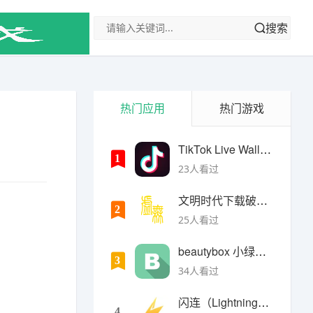
搜索
热门应用
热门游戏
）
TikTok Live Wallpaper
1
23人看过
文明时代下载破解版无限金币最新版
2
25人看过
beautybox 小绿盒正版最新免费下载
3
34人看过
闪连（LightningX）加速器app
4