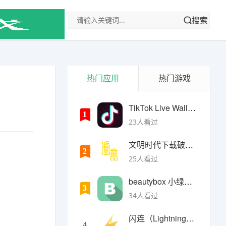
搜索
热门应用
热门游戏
TikTok Live Wallpaper
1
23人看过
文明时代下载破解版无限金币最新版
2
25人看过
beautybox 小绿盒正版最新免费下载
3
34人看过
闪连（LightningX）加速器app
4