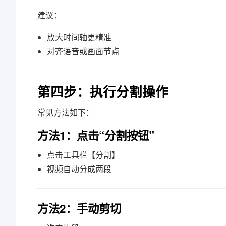
建议：
放大时间轴更精准
对齐语音或画面节点
第四步：执行分割操作
常见方法如下：
方法1：点击“分割按钮”
点击工具栏【分割】
视频自动分成两段
方法2：手动剪切