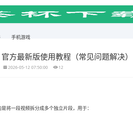
件
手机游戏
？官方最新版使用教程（常见问题解决）
2026-05-12 07:50:00
12
频”指的是将一段视频拆分成多个独立片段，用于：