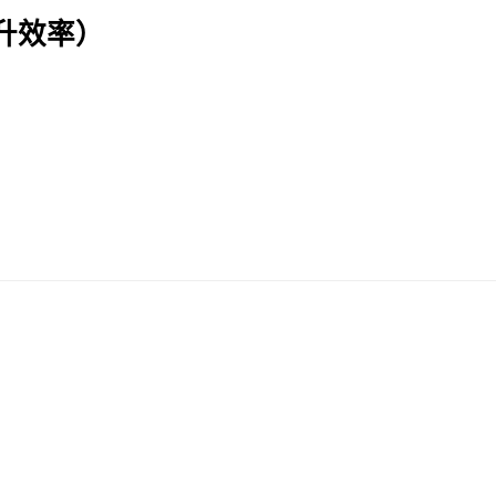
升效率）
）