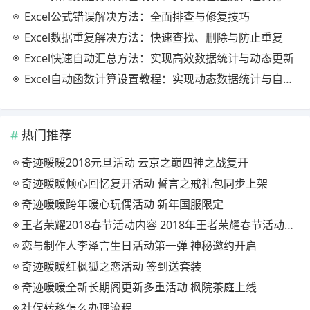
Excel公式错误解决方法：全面排查与修复技巧
Excel数据重复解决方法：快速查找、删除与防止重复
Excel快速自动汇总方法：实现高效数据统计与动态更新
Excel自动函数计算设置教程：实现动态数据统计与自动更新
热门推荐
奇迹暖暖2018元旦活动 云京之巅四神之战复开
奇迹暖暖倾心回忆复开活动 誓言之戒礼包同步上架
奇迹暖暖跨年暖心玩偶活动 新年国服限定
王者荣耀2018春节活动内容 2018年王者荣耀春节活动大全
恋与制作人李泽言生日活动第一弹 神秘邀约开启
奇迹暖暖红枫狐之恋活动 签到送套装
奇迹暖暖全新长期阁更新多重活动 枫院茶庭上线
社保转移怎么办理流程