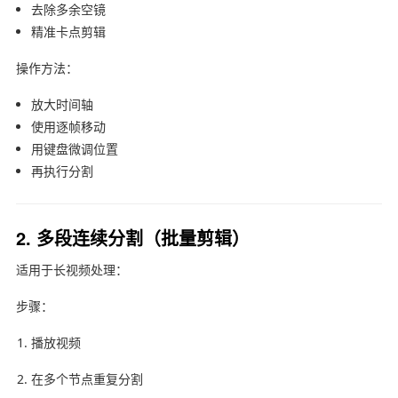
去除多余空镜
精准卡点剪辑
操作方法：
放大时间轴
使用逐帧移动
用键盘微调位置
再执行分割
2. 多段连续分割（批量剪辑）
适用于长视频处理：
步骤：
播放视频
在多个节点重复分割