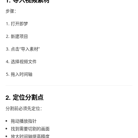
步骤：
打开即梦
新建项目
点击“导入素材”
选择视频文件
拖入时间轴
2. 定位分割点
分割前必须先定位：
拖动播放指针
找到需要切割的画面
放大时间轴提高精度