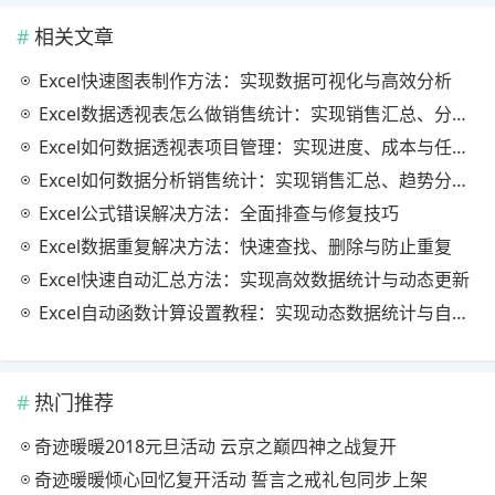
相关文章
Excel快速图表制作方法：实现数据可视化与高效分析
Excel数据透视表怎么做销售统计：实现销售汇总、分析与动态监控
Excel如何数据透视表项目管理：实现进度、成本与任务的高效分析
Excel如何数据分析销售统计：实现销售汇总、趋势分析与业绩优化
Excel公式错误解决方法：全面排查与修复技巧
Excel数据重复解决方法：快速查找、删除与防止重复
Excel快速自动汇总方法：实现高效数据统计与动态更新
Excel自动函数计算设置教程：实现动态数据统计与自动更新
热门推荐
奇迹暖暖2018元旦活动 云京之巅四神之战复开
奇迹暖暖倾心回忆复开活动 誓言之戒礼包同步上架