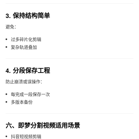
3. 保持结构简单
避免：
过多碎片化剪辑
复杂轨道叠加
4. 分段保存工程
防止崩溃或误操作：
每完成一段保存一次
多版本备份
六、即梦分割视频适用场景
抖音短视频剪辑