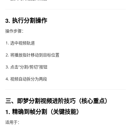
3. 执行分割操作
操作步骤：
选中视频轨道
将播放指针移动到目标位置
点击“分割/剪切”按钮
视频自动拆分为两段
三、即梦分割视频进阶技巧（核心重点）
1. 精确到帧分割（关键技能）
适用于：