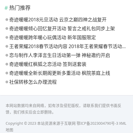
热门推荐
奇迹暖暖2018元旦活动 云京之巅四神之战复开
奇迹暖暖倾心回忆复开活动 誓言之戒礼包同步上架
奇迹暖暖跨年暖心玩偶活动 新年国服限定
王者荣耀2018春节活动内容 2018年王者荣耀春节活动大全
恋与制作人李泽言生日活动第一弹 神秘邀约开启
奇迹暖暖红枫狐之恋活动 签到送套装
奇迹暖暖全新长期阁更新多重活动 枫院茶庭上线
社保转移怎么办理流程
本网站数据均来自网络，如有涉及侵犯版权，请联系我们提供书面反
馈，我们核实后会立即删除。
Copyright © 2023 本站资源来源于互联网
鄂ICP备2023004790号-3
XML
地图