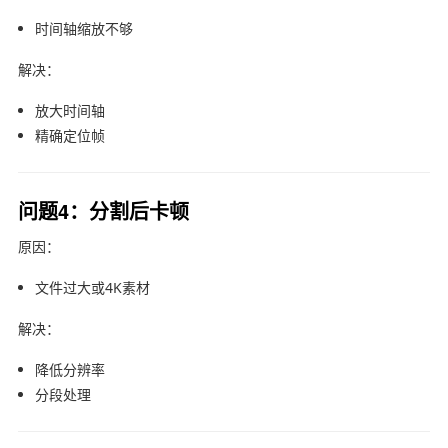
时间轴缩放不够
解决：
放大时间轴
精确定位帧
问题4：分割后卡顿
原因：
文件过大或4K素材
解决：
降低分辨率
分段处理