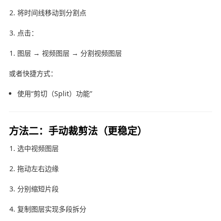
将时间线移动到分割点
点击：
图层 → 视频图层 → 分割视频图层
或者快捷方式：
使用“剪切（Split）功能”
方法二：手动裁剪法（更稳定）
选中视频图层
拖动左右边缘
分别缩短片段
复制图层实现多段拆分