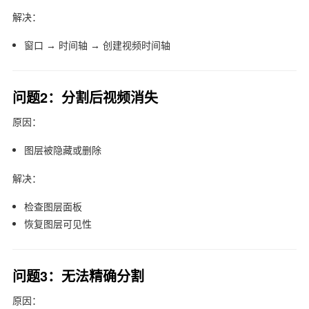
解决：
窗口 → 时间轴 → 创建视频时间轴
问题2：分割后视频消失
原因：
图层被隐藏或删除
解决：
检查图层面板
恢复图层可见性
问题3：无法精确分割
原因：