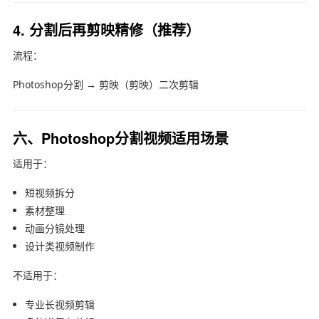
4. 分割后再剪映精修（推荐）
流程：
Photoshop分割 → 剪映（
剪映
）二次剪辑
六、Photoshop分割视频适用场景
适用于：
短视频拆分
素材整理
动画分镜处理
设计类视频制作
不适用于：
专业长视频剪辑